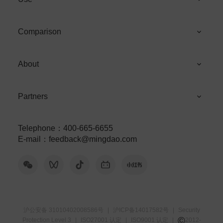
Comparison
About
Partners
Telephone
：
400-665-6655
E-mail
：
feedback@mingdao.com
沪公安备 31010402008586号
|
沪ICP备14017582号
|
Security
©
Protection Level 3
|
ISO27001 认定
|
ISO9001 认定
|
2012-