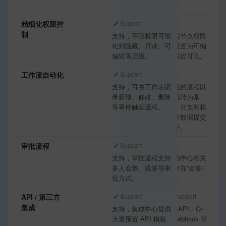
全工作区。
✓
✓
精细化权限控
Support
Support
制
支持，字段权限可细
支持，流程节点权限
化到隐藏、只读、可
可将字段设置为可编
编辑等层级。
辑、隐藏或仅可见。
✓
✓
工作流自动化
Support
Support
支持，可由工作表记
支持，轻流的流程以
录新增、修改、删除
申请数据流转为基
等事件触发流程。
础，节点、分支和权
限围绕表单数据提交
与处理展开。
✓
✓
审批流程
Support
Support
支持，审批流程支持
支持，帮助中心相关
多人会签、或签等审
文章明确存在“会签/
批方式。
或签”能力。
✓
◐
API / 第三方
Support
Partial Support
集成
支持，集成中心提供
提供 OpenAPI、Q-
大量预置 API 模板
Linker、Webhook 等