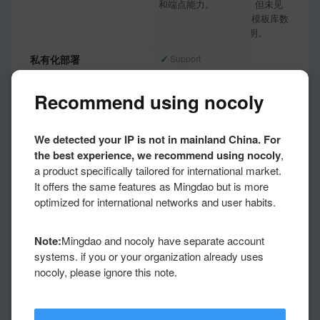
和端点能力。
集成能力，但未见
“预置 API 模板库数
量”官方说明。
✓
✓
私有化部署
Support
Support
支持，私有部署文档
支持，官网明确支持
明确提供 Docker
私有化部署和专有轻
Recommend using nocoly
Compose /
流。
Kubernetes 等部署
体系。
We detected your IP is not in mainland China. For
the best experience, we recommend using nocoly
,
✓
◐
AI Agent 能
Support
Partial Support
a product specifically tailored for international market.
力
支持，工作流 AI
部分支持，轻翼智能
It offers the same features as Mingdao but is more
Agent 可自主推理并
体具备自定义技能、
optimized for international networks and user habits.
调用工具，覆盖查
轻流集成、Open
询/新增/更新/汇总记
API 等能力，且 Q-
录、发送通知/邮
Linker/Webhook 可
Note:
Mingdao and nocoly have separate account
件、调用封装业务流
使用轻翼技能；但未
systems. if you or your organization already uses
程、调用已集成
见与明道云工作流
nocoly, please ignore this note.
API。
AI Agent 节点完全一
致的独立节点文档。
✓
✓
MCP Server
Support
Support