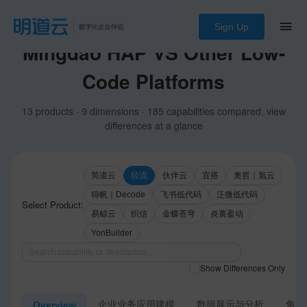
Sign Up
Mingdao HAP VS Other Low-
Code Platforms
13 products · 9 dimensions · 185 capabilities compared, view
differences at a glance
简道云
轻流
伙伴云
宜搭
奥哲｜氚云
得帆｜Decode
飞书低代码
泛微低代码
Select Product:
易鲸云
织信
金蝶苍穹
炎黄盈动
YonBuilder
Show Differences Only
企业业务应用建模
数据展示与分析
角色
Overview