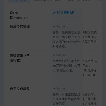
Core
明道云HAP
轻流
Dimension
✓
✓
跨表关联建模
Support
Support
支持，提供关联记录
支持，提供数据关联
字段，用于建立工作
字段，可调用其他应
表之间的一对一或一
用里某一字段的已提
对多关联。
交数据。
✓
✓
数据容量（单
Support
Support
表行数）
免费版1万行/标准版
免费版单个应用数据
10万行/专业版100万
量上限 3 万条，
行/旗舰版不限。
PRO/ALPHA 版单个
应用数据量上限 50
万条。
✓
✓
自定义仪表盘
Support
Support
支持，可通过自定义
支持，可创建实时、
页面搭建仪表盘和业
动态仪表盘，并按权
务展示页。
限分享给指定成员或